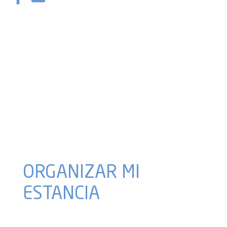
Espeleología con Spéléo Canyon Ariège
Abismo de agua caliente con Vertikarst
Espeleología con Objectif Spéléo
Spéléologie avec le Bureau des Guides des Pyrénées Ariégeo
Espeleología: jornada introductoria en la sima de agua calient
Espeleología deportiva con Vertikarst
Cueva de Vicdessos con Vertikarst
Miércoles de espeleología con Vertkarst
Espeleología con Ici et Ailleurs
Excursión subterránea para toda la familia - Cueva de Saurat -
Spéléo avec Montcalm Aventure
Spéléologie avec Sibelle Escapade
ORGANIZAR MI
ESTANCIA