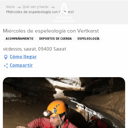
Aller
Inicio
Qué ver y hacer
au
Miércoles de espeleología con Vertkarst
contenu
principal
Miércoles de espeleología con Vertkarst
ACOMPAÑAMIENTO
DEPORTES DE CUERDA
ESPELEOLOGÍA
vicdessos, saurat, 09400 Saurat
Cómo llegar
Compartir