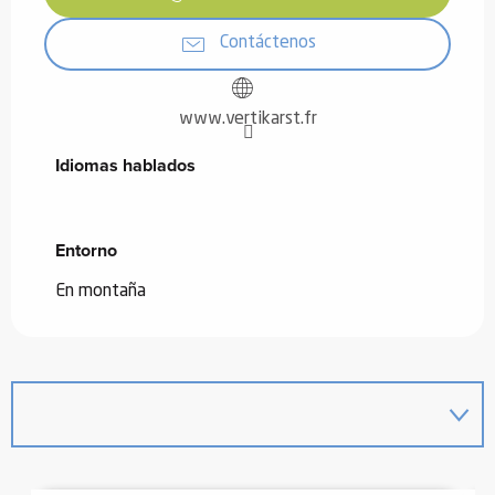
Contáctenos
www.vertikarst.fr
Idiomas hablados
Idiomas hablados
Entorno
Entorno
En montaña