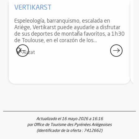
VERTIKARST
Espeleología, barranquismo, escalada en
Ariège, Vertikarst puede ayudarle a disfrutar
de sus deportes de montaña favoritos, a 1h30
U
de Toulouse, en el corazón de los...
S
u
Auzat
l
Actualizado el 16 mayo 2026 a 16:16
por Office de Tourisme des Pyrénées Ariégeoises
(Identificador de la oferta :
7412662
)