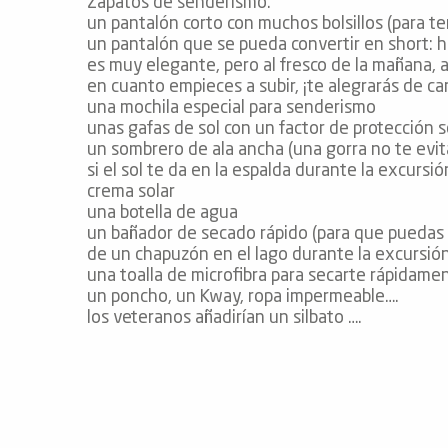
Zapatos de senderismo.
ones
un pantalón corto con muchos bolsillos (para t
un pantalón que se pueda convertir en short: 
es muy elegante, pero al fresco de la mañana, 
en cuanto empieces a subir, ¡te alegrarás de ca
una mochila especial para senderismo
unas gafas de sol con un factor de protección s
un sombrero de ala ancha (una gorra no te evi
si el sol te da en la espalda durante la excursió
crema solar
una botella de agua
un bañador de secado rápido (para que puedas
de un chapuzón en el lago durante la excursió
una toalla de microfibra para secarte rápidam
un poncho, un Kway, ropa impermeable….
los veteranos añadirían un silbato ….