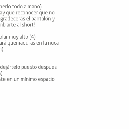
enerlo todo a mano)
hay que reconocer que no
agradecerás el pantalón y
mbiarte al short!
olar muy alto (4)
tará quemaduras en la nuca
n)
 dejártelo puesto después
n)
ente en un mínimo espacio