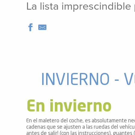
La lista imprescindible
vidades
erno
alpino
í de
ía
INVIERNO - 
o
tas de
-
En invierno
a
a
En el maletero del coche, es absolutamente nec
-
cadenas que se ajusten a las ruedas del vehícu
gliss-
antes de salir! (con las instrucciones), guantes (