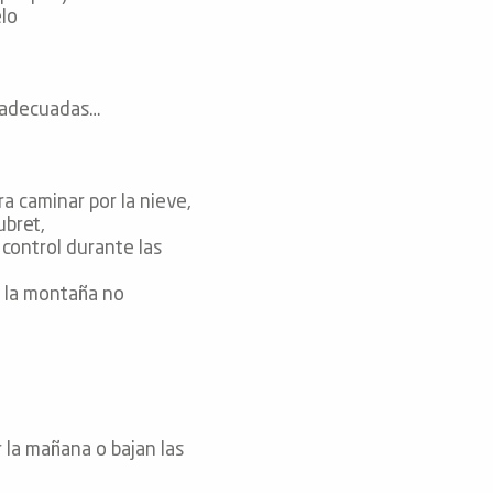
elo
l adecuadas…
a caminar por la nieve,
ubret,
 control durante las
ue la montaña no
r la mañana o bajan las