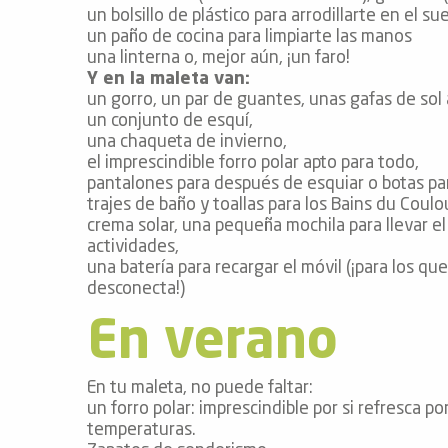
de
un bolsillo de plástico para arrodillarte en el su
un paño de cocina para limpiarte las manos
una linterna o, mejor aún, ¡un faro!
 de
Y en la maleta van:
y
un gorro, un par de guantes, unas gafas de so
ñía
un conjunto de esquí,
l y
una chaqueta de invierno,
onante
el imprescindible forro polar apto para todo,
pantalones para después de esquiar o botas par
as de
trajes de baño y toallas para los Bains du Coulo
crema solar, una pequeña mochila para llevar el
ub-
actividades,
una batería para recargar el móvil (¡para los q
lub-
desconecta!)
Kite
rías
En verano
e su
al
En tu maleta, no puede faltar:
orte a
un forro polar: imprescindible por si refresca po
temperaturas.