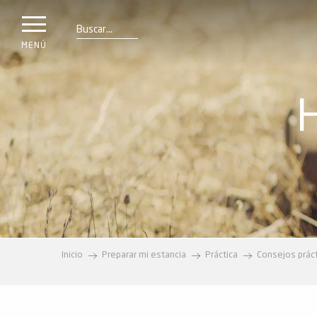
a
IONES
Aller
au
les
Buscar
contenu
MENÚ
principal
ones
uí
aciones
o
Info
route
Webcams
Inicio
Preparar mi estancia
Práctica
Consejos prác