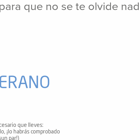
 para que no se te olvide na
VERANO
esario que lleves:
lo, ¡lo habrás comprobado
¡un par!)