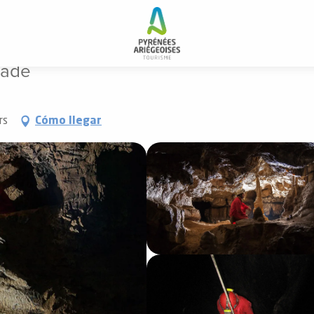
pade
pade
rs
Cómo llegar