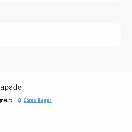
scapade
gneurs
Cómo llegar