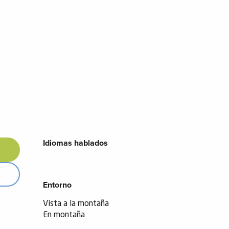
Idiomas hablados
Idiomas hablados
Entorno
Entorno
Vista a la montaña
En montaña