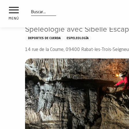
a
IONES
Aller
Inicio
Qué ver y hacer
Spéléologie avec Sibelle Esca
au
les
contenu
Buscar
MENÚ
principal
Spéléologie avec Sibelle Esca
ones
uí
DEPORTES DE CUERDA
ESPELEOLOGÍA
aciones
o
14 rue de la Coume, 09400 Rabat-les-Trois-Seigneu
Info
route
Webcams