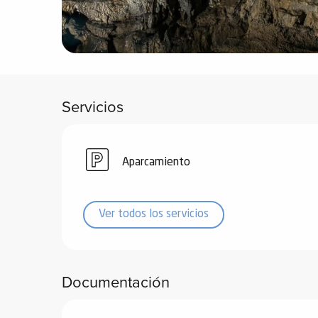
vidades
erno
Servicios
alpino
í de
ía
Aparcamiento
o
Ver todos los servicios
tas de
-
a
a
Documentación
-
gliss-