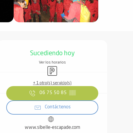
Horarios y datos de contact
Sucediendo hoy
Ver los horarios
Aparcamiento
+ 1 otro(s) servicio(s)
06 75 50 85
▒▒
Contáctenos
www.sibelle-escapade.com