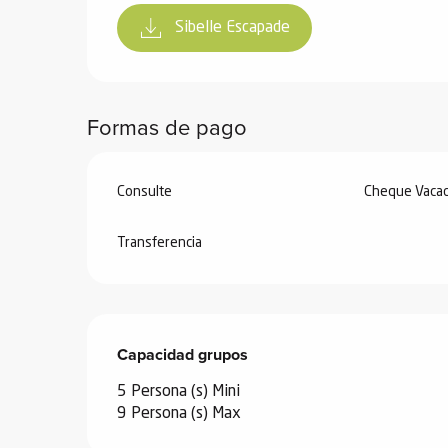
de
Sibelle Escapade
 de
y
ñía
Formas de pago
l y
onante
as de
Consulte
Cheque Vacac
Transferencia
ub-
lub-
Kite
rías
Capacidad grupos
Capacidad grupos
e su
al
5 Persona (s) Mini
orte a
9 Persona (s) Max