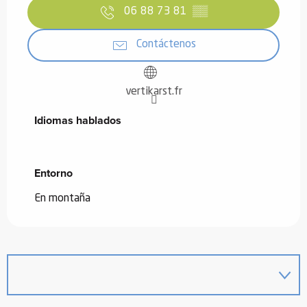
06 88 73 81
▒▒
Contáctenos
vertikarst.fr
Idiomas hablados
Idiomas hablados
Entorno
Entorno
En montaña