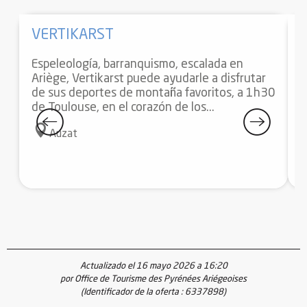
VERTIKARST
Espeleología, barranquismo, escalada en
"
Ariège, Vertikarst puede ayudarle a disfrutar
A
de sus deportes de montaña favoritos, a 1h30
r
de Toulouse, en el corazón de los...
Auzat
Actualizado el 16 mayo 2026 a 16:20
por Office de Tourisme des Pyrénées Ariégeoises
(Identificador de la oferta :
6337898
)