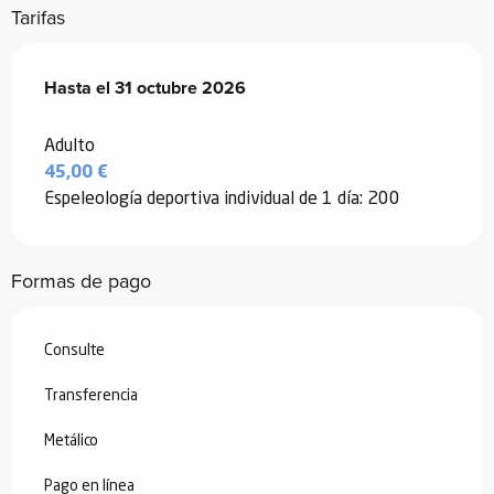
Tarifas
Desde
Hasta el
1 mayo 2026
31 octubre 2026
hasta
31 octubre 2026
Adulto
45,00 €
Espeleología deportiva individual de 1 día: 200
Formas de pago
Consulte
Transferencia
Metálico
Pago en línea