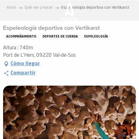
Aller
Inicio
Qué ver y hacer
Espeleología deportiva con Vertikarst
au
contenu
Espeleología deportiva con Vertikarst
principal
ACOMPAÑAMIENTO
DEPORTES DE CUERDA
ESPELEOLOGÍA
Altura : 740m
Port de L'Hers, 09220 Val-de-Sos
Cómo llegar
Compartir