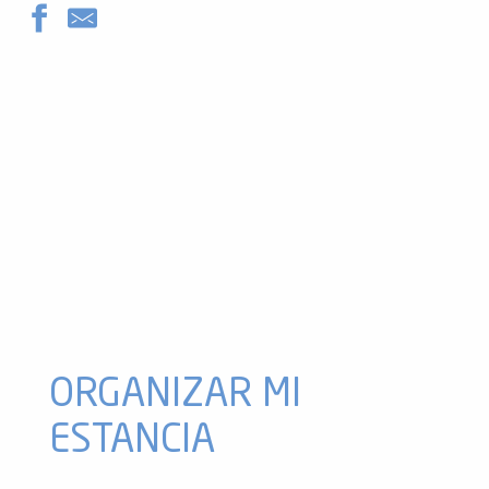
Restaurante La Petite Fringale
Restaurant Lou Cantou
Restaurante Le Refuge du Chioula
Posada de La Salamandre
Pizza para llevar, La Pizzatière
Restaurante Le Saint Bernard
Restaurante Le Terminus
Restaurante La Forge d'Ascou
Albergue Le Cochon du Madres
Restaurante El Paso
Restaurante Le Vieux Carré
Cafetería y Sanck en el complejo Ascou
ORGANIZAR MI
ESTANCIA