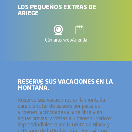
LOS PEQUEÑOS EXTRAS DE
ARIEGE
Cámaras web
Agenda
RESERVE SUS VACACIONES EN LA
MONTAÑA,
Reserve sus vacaciones en la montaña
para disfrutar de paseos por paisajes
vírgenes, actividades al aire libre y en
aguas bravas, y visitas a lugares turísticos
imprescindibles como la Gruta de Niaux y
el Parque de la Prehistoria... En invierno,