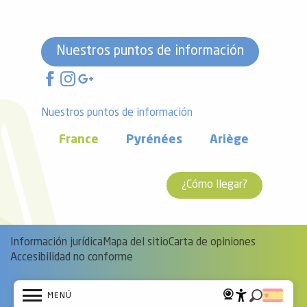
Nuestros puntos de información
Nuestros puntos de información
France
Pyrénées
Ariège
¿Cómo llegar?
Información jurídica
Mapa del sitio
Carta de opiniones
Accesibilidad no conforme
MENÚ