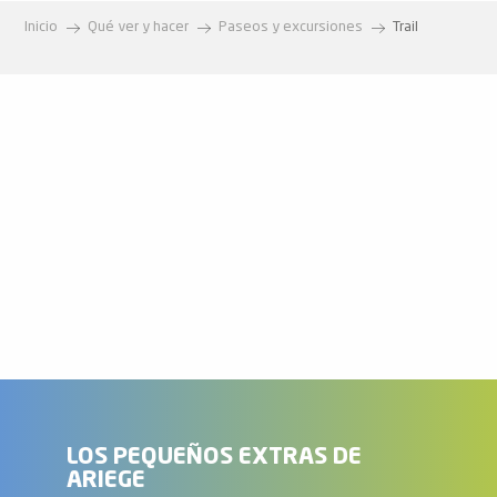
Inicio
Qué ver y hacer
Paseos y excursiones
Trail
CAP Montcalm
Desafío del Montcalm: Ruta de los Mineros
El Desafío Montcalm "PicAriège
UltrAriège
Challenge du Montcalm: Trail des Novis
Desafío del Montcalm
Desafío Montcalm
Desafío del Montcalm
Maratón de Montcalm
Trail de nieve con Excursiones Pirineos
El Desafío Montcalm "La PICaPICA
Trail avec le Dahu Ariégeois
LOS PEQUEÑOS EXTRAS DE
ARIEGE