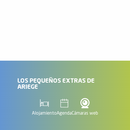
Charcas de Fontargente
El frescor de las cascadas
El pico Trois Seigneurs
Le Chemin des Bonshommes GR®107
Los estanques de Bassiès y su refugio
Ruta de la trashumancia Plateau de Beille - Val d'Incles
Étangs du Fourcat y el refugio
Estanque de Quérigut
La llanura de Artigues vía Noubals
Las cascadas de Artigue
Alrededores del castillo de Miglos
LOS PEQUEÑOS EXTRAS DE
ARIEGE
Alojamiento
Agenda
Cámaras web