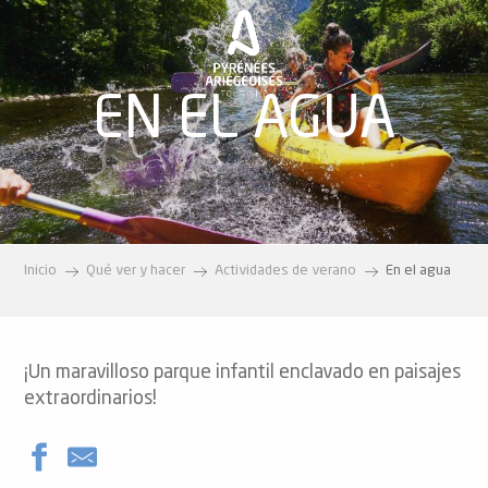
Aller
au
contenu
principal
EN EL AGUA
Inicio
Qué ver y hacer
Actividades de verano
En el agua
¡Un maravilloso parque infantil enclavado en paisajes
extraordinarios!