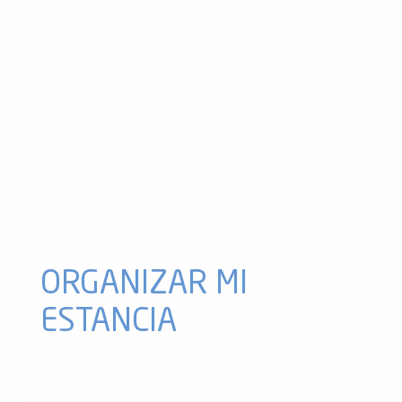
Rafting con Pyrène Rafting
Barranquismo con Vertikarst
Canyoning de la "Freyte" avec le Bureau des Guides
Aquarando avec Montcalm Aventure
Cañón de Argensou - Vertikarst
Montcalm Aventure - Location matériel montagne
Cañón de Marc con Cañón de Adret
La Pau'Pote en el lago
Rafting con Waterploof
Barranquismo y vía ferrata con Pyrène Rafting
Barranquismo con Ici et Ailleurs
Canyoning avec Baptiste Sicre
ORGANIZAR MI
ESTANCIA