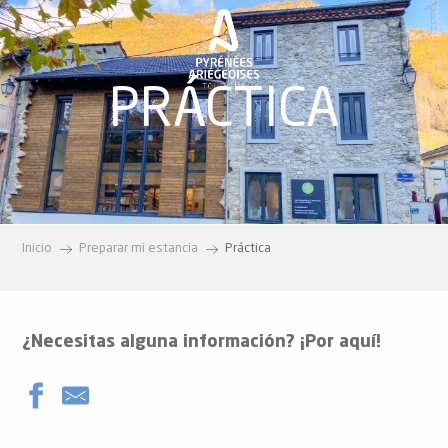
Aller
au
contenu
principal
PRÁCTICA
Inicio
Preparar mi estancia
Práctica
¿Necesitas alguna información? ¡Por aquí!