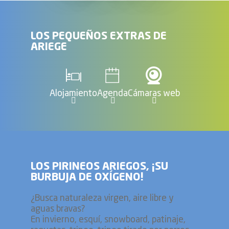
LOS PEQUEÑOS EXTRAS DE
ARIEGE
Alojamiento
Agenda
Cámaras web
LOS PIRINEOS ARIEGOS, ¡SU
BURBUJA DE OXÍGENO!
¿Busca naturaleza virgen, aire libre y
aguas bravas?
En invierno, esquí, snowboard, patinaje,