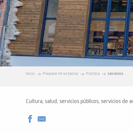
vidades
erno
alpino
í de
ía
Inicio
Preparar mi estancia
Práctica
servicios
o
tas de
-
Cultura, salud, servicios públicos, servicios de 
a
a
-
gliss-