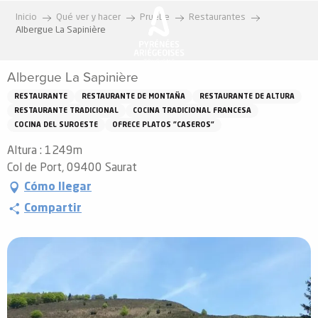
Aller
Inicio
Qué ver y hacer
Pruebe
Restaurantes
au
Albergue La Sapinière
contenu
principal
Albergue La Sapinière
RESTAURANTE
RESTAURANTE DE MONTAÑA
RESTAURANTE DE ALTURA
RESTAURANTE TRADICIONAL
COCINA TRADICIONAL FRANCESA
COCINA DEL SUROESTE
OFRECE PLATOS "CASEROS"
Altura : 1249m
Col de Port, 09400 Saurat
Cómo llegar
Compartir