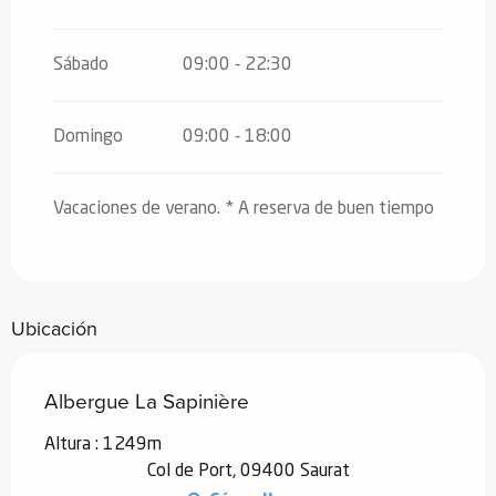
Del
26 diciembre 2026
al
30
diciembre 2026
Sábado
09:00 - 22:30
Del
2 enero 2027
al
3 enero 2027
Domingo
09:00 - 18:00
Del
4 enero 2027
al
13 febrero 2027
Del
14 febrero 2027
al
7 marzo 2027
Vacaciones de verano. * A reserva de buen tiempo
Del
8 marzo 2027
al
27 junio 2027
Ubicación
Albergue La Sapinière
Altura : 1249m
Col de Port, 09400 Saurat