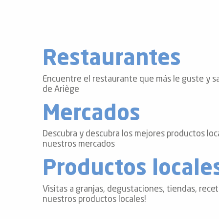
de
 de
y
Restaurantes
ñía
l y
onante
Encuentre el restaurante que más le guste y sa
de Ariège
as de
Mercados
ub-
lub-
Descubra y descubra los mejores productos loca
Kite
nuestros mercados
rías
Productos locale
e su
al
Visitas a granjas, degustaciones, tiendas, recet
orte a
nuestros productos locales!