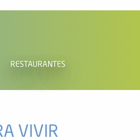
RESTAURANTES
La 
A VIVIR