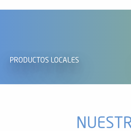
ones
PRODUCTOS LOCALES
RAQUET
NUESTR