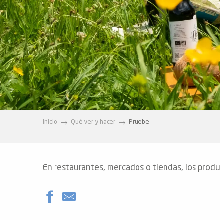
vidades
erno
alpino
í de
ía
Inicio
Qué ver y hacer
Pruebe
o
tas de
-
En restaurantes, mercados o tiendas, los produc
a
a
-
gliss-