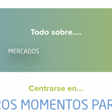
Todo sobre....
MERCADOS
Centrarse en...
AS DE NIEVE – MARCHA NÓRDICA
OS MOMENTOS PAR
La libertad a tus pies