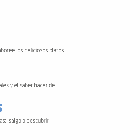
boree los deliciosos platos
les y el saber hacer de
s
as: ¡salga a descubrir