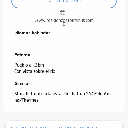
Contáctenos
www.residencesterminus.com
Idiomas hablados
Idiomas hablados
Entorno
Entorno
Pueblo a -2 km
Con vista sobre el rio
Acceso
Acceso
Situado frente a la estación de tren SNCF de Ax-
les-Thermes.