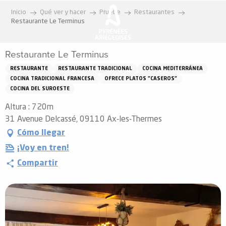
Aller
Inicio
Qué ver y hacer
Pruebe
Restaurantes
au
Restaurante Le Terminus
contenu
principal
Restaurante Le Terminus
RESTAURANTE
RESTAURANTE TRADICIONAL
COCINA MEDITERRÁNEA
COCINA TRADICIONAL FRANCESA
OFRECE PLATOS "CASEROS"
COCINA DEL SUROESTE
Altura : 720m
31 Avenue Delcassé, 09110 Ax-les-Thermes
Cómo llegar
¡Voy en tren!
Compartir