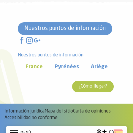
Nuestros puntos de información
Nuestros puntos de información
France
Pyrénées
Ariège
¿Cómo llegar?
Información jurídica
Mapa del sitio
Carta de opiniones
Accesibilidad no conforme
MENÚ