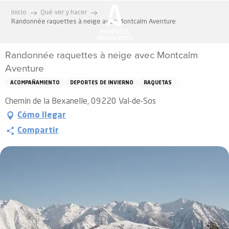
Aller
Inicio
Qué ver y hacer
au
Randonnée raquettes à neige avec Montcalm Aventure
contenu
principal
Randonnée raquettes à neige avec Montcalm
Aventure
ACOMPAÑAMIENTO
DEPORTES DE INVIERNO
RAQUETAS
Chemin de la Bexanelle, 09220 Val-de-Sos
Cómo llegar
Compartir