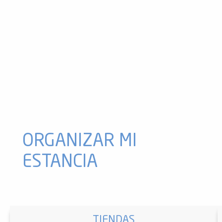
Espectáculo: «POUR HETRE»
Taller de dibujo, personalización y pintura
Concierto de Myriem Farrah Trio, a caballo entre el slam y el 
Reunión - Firma de libros
Concierto con los «Tanneurs de Drac»
Paseo de descubrimiento de la aldea de Petches
Visita "Les portes de Lordat" + Velada astronómica
Los jueves de verano en La Salamandre
Personaliza tus zapatillas de lona
Festival Bonascre
Velada astronómica
Los jueves de guinguette
ORGANIZAR MI
ESTANCIA
TIENDAS