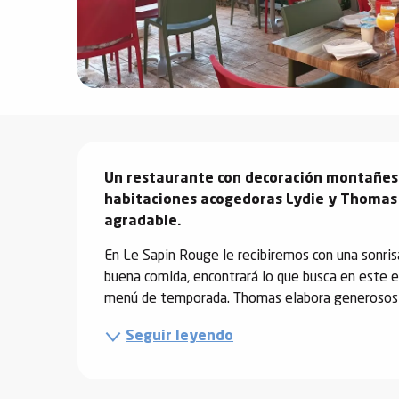
vidades
erno
Descripción
alpino
Un restaurante con decoración montañesa,
í de
habitaciones acogedoras Lydie y Thomas l
ía
agradable.
o
En Le Sapin Rouge le recibiremos con una sonrisa
tas de
buena comida, encontrará lo que busca en este 
-
menú de temporada. Thomas elabora generosos pla
a
Seguir leyendo
a
-
gliss-