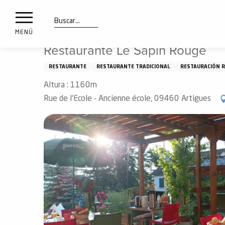
a
IONES
Aller
Inicio
Qué ver y hacer
Pruebe
Restaurantes
R
au
les
contenu
Buscar
MENÚ
principal
Restaurante Le Sapin Rouge
ones
uí
RESTAURANTE
RESTAURANTE TRADICIONAL
RESTAURACIÓN R
aciones
Altura : 1160m
o
Rue de l'Ecole - Ancienne école, 09460 Artigues
Info
route
Webcams