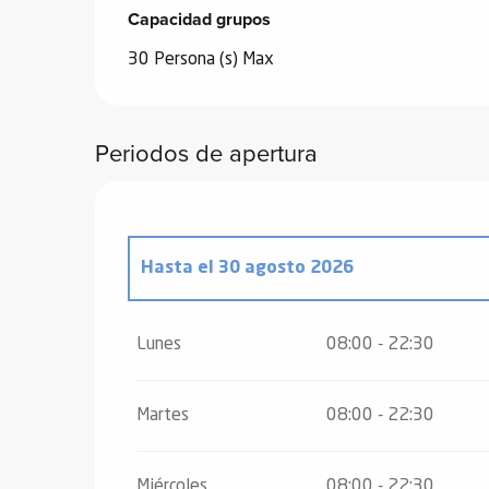
Capacidad grupos
Capacidad grupos
30 Persona (s) Max
Periodos de apertura
Hasta el
30 agosto 2026
Del
27 abril 2026
al
28 junio 2026
Lunes
08:00 - 22:30
Del
1 septiembre 2026
al
31 octubre 20
Martes
08:00 - 22:30
Miércoles
08:00 - 22:30