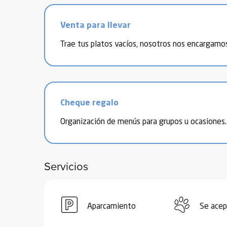
de
Venta para llevar
 de
y
Trae tus platos vacíos, nosotros nos encargamos
ñía
l y
onante
as de
Cheque regalo
Organización de menús para grupos u ocasiones.
ub-
lub-
Kite
Servicios
rías
e su
al
orte a
Aparcamiento
Se acep