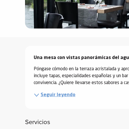
vidades
erno
Descripción
alpino
Una mesa con vistas panorámicas del agua
í de
ía
Póngase cómodo en la terraza acristalada y apr
incluye tapas, especialidades españolas y un bar d
o
convivencia. ¿Quiere llevarse estos sabores a ca
tas de
Seguir leyendo
-
a
a
-
Servicios
gliss-