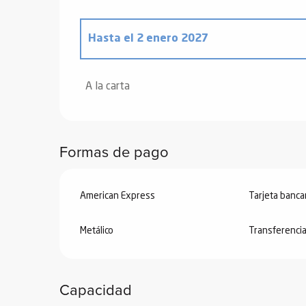
ones
Hasta el
2 enero 2027
Desde
26 diciembre 2025
hasta
2 enero
A la carta
Formas de pago
American Express
Tarjeta banca
Metálico
Transferenci
Capacidad