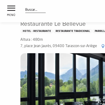
a
IONES
Aller
Inicio
Qué ver y hacer
Pruebe
Restaurantes
R
au
les
contenu
Buscar
MENÚ
principal
Restaurante Le Bellevue
ones
uí
HOTEL - RESTAURANTE
RESTAURANTE TRADICIONAL
PARRILL
aciones
Altura : 480m
o
7, place Jean Jaurès, 09400 Tarascon-sur-Ariège
Info
route
Webcams