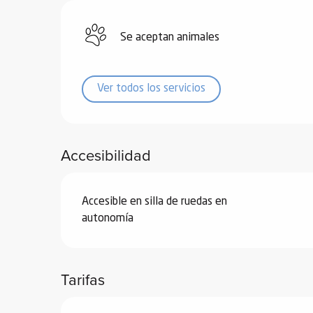
de
Se aceptan animales
 de
y
ñía
Ver todos los servicios
l y
onante
as de
Accesibilidad
ub-
lub-
Accesible en silla de ruedas en
Kite
autonomía
rías
e su
al
Tarifas
orte a