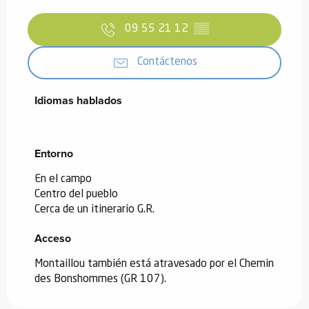
09 55 21 12
▒▒
Contáctenos
Idiomas hablados
Idiomas hablados
Entorno
Entorno
En el campo
Centro del pueblo
Cerca de un itinerario G.R.
Acceso
Acceso
Montaillou también está atravesado por el Chemin
des Bonshommes (GR 107).