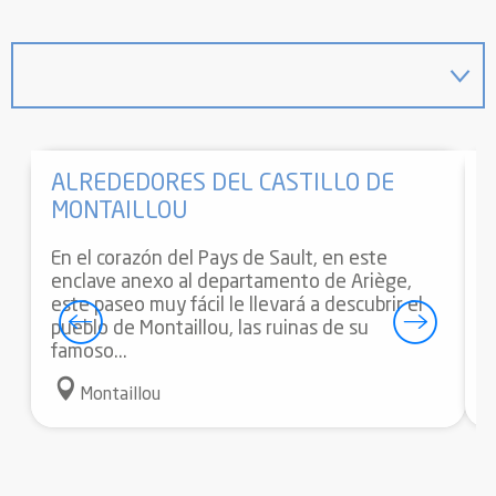
ALREDEDORES DEL CASTILLO DE
MONTAILLOU
E
En el corazón del Pays de Sault, en este
enclave anexo al departamento de Ariège,
este paseo muy fácil le llevará a descubrir el
pueblo de Montaillou, las ruinas de su
famoso...
Montaillou