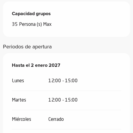
Capacidad grupos
Capacidad grupos
35 Persona (s) Max
Periodos de apertura
Del
Hasta el
3 enero 2026
2 enero 2027
al
2 enero 2027
Lunes
12:00 - 15:00
Martes
12:00 - 15:00
Miércoles
Cerrado