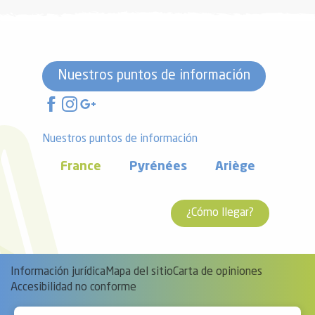
Nuestros puntos de información
Nuestros puntos de información
France
Pyrénées
Ariège
¿Cómo llegar?
Información jurídica
Mapa del sitio
Carta de opiniones
Accesibilidad no conforme