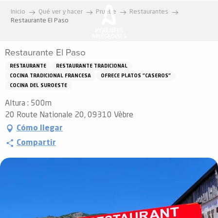
Aller
Inicio
Qué ver y hacer
Pruebe
Restaurantes
au
Restaurante El Paso
contenu
principal
Restaurante El Paso
RESTAURANTE
RESTAURANTE TRADICIONAL
COCINA TRADICIONAL FRANCESA
OFRECE PLATOS "CASEROS"
COCINA DEL SUROESTE
Altura : 500m
20 Route Nationale 20, 09310 Vèbre
Cómo llegar
Compartir