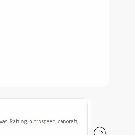
RAFTING CO
vas. Rafting, hidrospeed, canoraft,
En una embarcació
de aguas bravas d