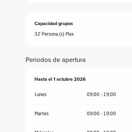
ones
Capacidad grupos
Capacidad grupos
32 Persona (s) Max
Periodos de apertura
Del
Hasta el
29 abril 2026
1 octubre 2026
al
1 octubre 2026
Lunes
09:00 - 19:00
Martes
09:00 - 19:00