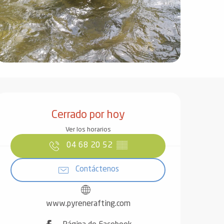
Horarios y datos de contact
Cerrado por hoy
Ver los horarios
04 68 20 52
▒▒
Contáctenos
www.pyrenerafting.com