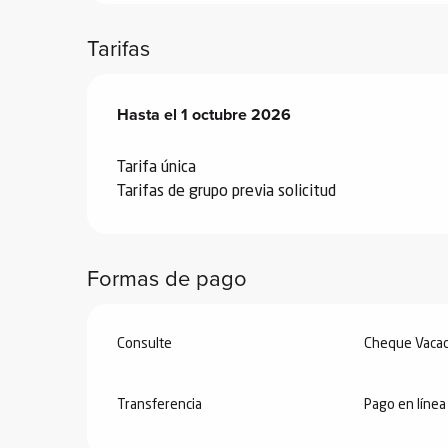
de
Tarifas
 de
y
ñía
Desde
Hasta el
15 marzo 2025
1 octubre 2026
hasta
1 octubre 2026
l y
onante
Tarifa única
Tarifas de grupo previa solicitud
as de
ub-
lub-
Formas de pago
Kite
rías
Consulte
Cheque Vacac
e su
al
Transferencia
Pago en línea
orte a