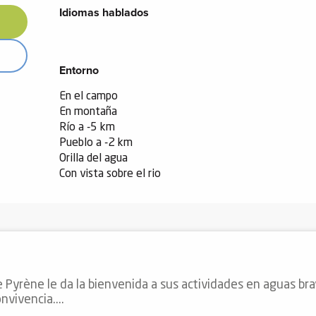
Idiomas hablados
Idiomas hablados
Entorno
Entorno
En el campo
En montaña
Río a -5 km
Pueblo a -2 km
Orilla del agua
Con vista sobre el rio
e Pyrène le da la bienvenida a sus actividades en aguas bra
vivencia....