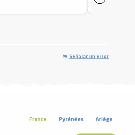
Axat
Señalar un error
France
Pyrénées
Ariège