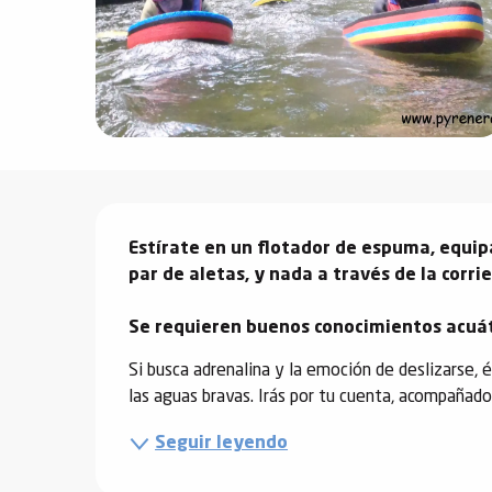
vidades
erno
alpino
Descripción
í de
Estírate en un flotador de espuma, equip
ía
par de aletas, y nada a través de la corri
o
Se requieren buenos conocimientos acuát
tas de
-
Si busca adrenalina y la emoción de deslizarse, 
a
las aguas bravas. Irás por tu cuenta, acompañado
a
Seguir leyendo
-
gliss-