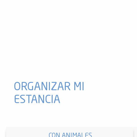
Concierto «Conjunto vocal»
Velada musical
Festival de Blues en Sem
Conozca a las aves rapaces
Karaoke acústico
Concierto de Timothée Bougon en la cueva de Lombrives
Sorteo LM Danse et fitness
Mercado de productores
Fête de Le Puch
Cine «Séance»
Cuando las piedras hablan
¡Ignaux en Fête Día 1!
ORGANIZAR MI
ESTANCIA
CON ANIMALES