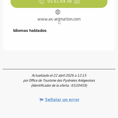
05 61 64 38
▒▒
www.ax-animation.com
Idiomas hablados
Idiomas hablados
Actualizado el 22 abril 2026 a 12:15
por Office de Tourisme des Pyrénées Ariégeoises
(Identificador de la oferta :
6520459
)
Señalar un error