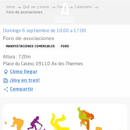
Aller
Inicio
Qué ver y hacer
Fuera
Calendario
au
Foro de asociaciones
contenu
principal
Domingo 6 septiembre de 10:00 a 17:00
Foro de asociaciones
MANIFESTACIONES COMERCIALES
FORO
Altura : 720m
Place du Casino, 09110 Ax-les-Thermes
Cómo llegar
¡Voy en tren!
Compartir