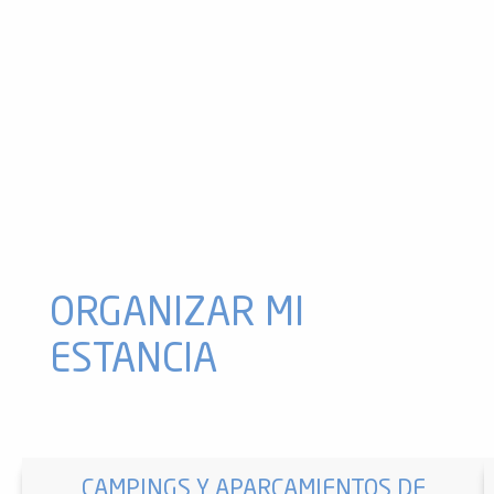
Excursión de 2 días a caballo con el rancho de Madres
Exposición de artesanía
Cine «sesiones»
Mercadillo
Vaychis está de fiesta
Espectáculo histórico
Fiesta del pueblo, día 2
Comida del pueblo
Exposición fotográfica
Cuento con Olivier de Robert
¡Ignaux en Fête Día 3!
Exposición: «El zapatero del Mas»
ORGANIZAR MI
ESTANCIA
CAMPINGS Y APARCAMIENTOS DE