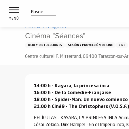
a
IONES
Aller
Inicio
Qué ver y hacer
Fuera
Calendario
Ciném
au
les
contenu
Buscar
MENÚ
principal
Miércoles 12 agosto
ones
Cinéma "Séances"
uí
aciones
OCIO Y DISTRACCIONES
SESIÓN / PROYECCIÓN DE CINE
CINE
o
Centre culturel F. Mitterrand, 09400 Tarascon-sur-A
Info
route
Descripción
14:00 h - Kayara, la princesa inca

Webcams
16:00 h - De la Comédie-Française

18:00 h - Spider-Man: Un nuevo comienzo

21:00 h Ciné9 - The Christophers (V.O.S.F.
PELÍCULAS: . KAYARA, LA PRINCESA INCA Animació
César Zelada, Dirk Hampel - En el Imperio inca, K