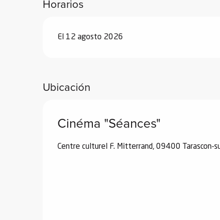
Horarios
de
 de
El 12 agosto 2026
y
ñía
l y
onante
Ubicación
as de
Cinéma "Séances"
ub-
lub-
Kite
Centre culturel F. Mitterrand, 09400 Tarascon-s
rías
e su
al
orte a