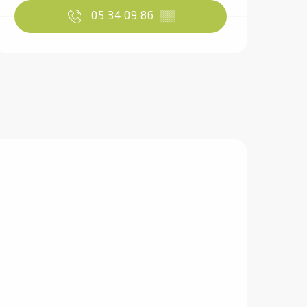
05 34 09 86
▒▒