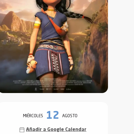
Horarios y datos de contact
12
MIÉRCOLES
AGOSTO
Añadir a Google Calendar