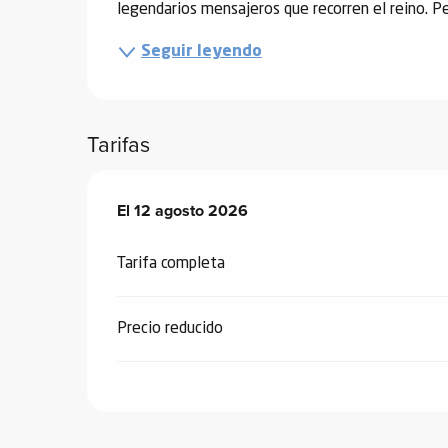
legendarios mensajeros que recorren el reino. Pe
Seguir leyendo
vidades
Tarifas
erno
alpino
í de
El
El
12 agosto 2026
12 agosto 2026
ía
Tarifa completa
o
tas de
Precio reducido
-
a
a
-
gliss-