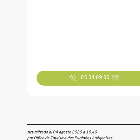
ones
05 34 09 86
▒▒
Actualizado el 04 agosto 2026 a 16:49
por Office de Tourisme des Pyrénées Ariégeoises