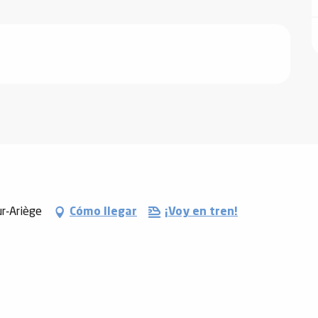
ur-Ariège
Cómo llegar
¡Voy en tren!