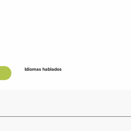
Idiomas hablados
Idiomas hablados