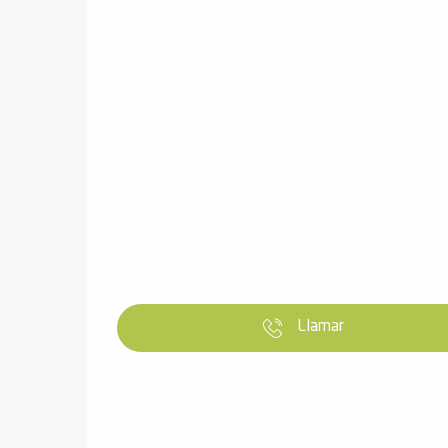
ones
Llamar