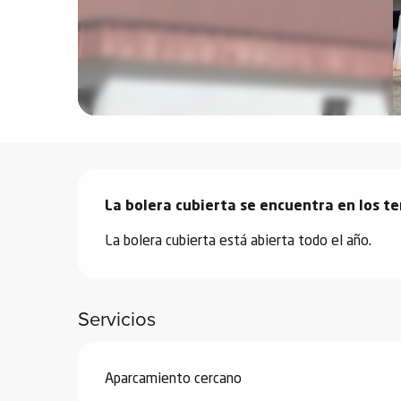
vidades
erno
alpino
Descripción
í de
ía
La bolera cubierta se encuentra en los te
La bolera cubierta está abierta todo el año.
o
tas de
-
Servicios
a
a
-
Aparcamiento cercano
gliss-