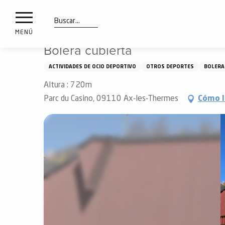
a
IONES
Aller
Inicio
Qué ver y hacer
Bolera cubierta
au
les
contenu
Buscar
MENÚ
principal
Bolera cubierta
ones
uí
ACTIVIDADES DE OCIO DEPORTIVO
OTROS DEPORTES
BOLERA
aciones
Altura : 720m
o
Parc du Casino, 09110 Ax-les-Thermes
Cómo l
Info
route
Webcams