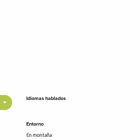
Idiomas hablados
Idiomas hablados
Entorno
Entorno
En montaña