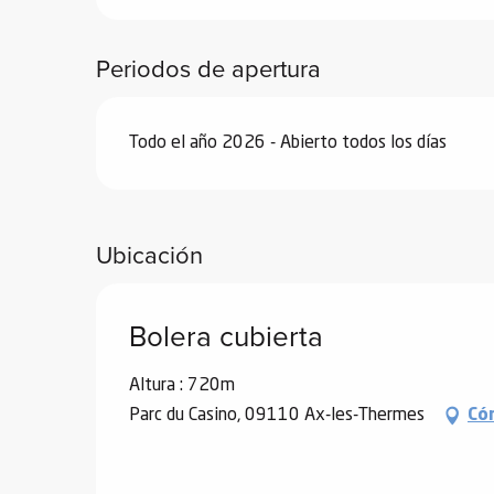
de
Periodos de apertura
 de
y
ñía
Todo el año 2026 - Abierto todos los días
l y
onante
as de
Ubicación
ub-
lub-
Kite
Bolera cubierta
rías
Altura : 720m
e su
al
Parc du Casino, 09110 Ax-les-Thermes
Có
orte a