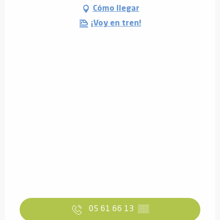
Cómo llegar
¡Voy en tren!
05 61 66 13
▒▒