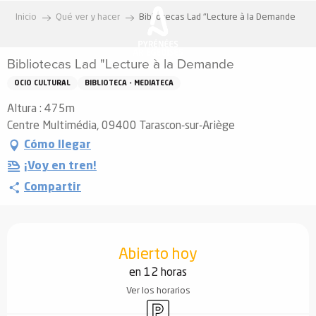
Aller
Inicio
Qué ver y hacer
Bibliotecas Lad "Lecture à la Demande
au
contenu
Bibliotecas Lad "Lecture à la Demande
principal
OCIO CULTURAL
BIBLIOTECA - MEDIATECA
Altura : 475m
Centre Multimédia, 09400 Tarascon-sur-Ariège
Cómo llegar
¡Voy en tren!
Compartir
Horarios y datos de contacto
Abierto hoy
en 12 horas
Ver los horarios
Aparcamiento