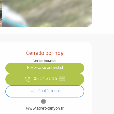
Horarios y datos de contact
Cerrado por hoy
Ver los horarios
Reserva su actividad
06 14 21 15
▒▒
Contáctenos
www.adret-canyon.fr