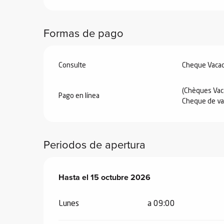
ones
Formas de pago
Consulte
Cheque Vacac
(Chèques Vac
Pago en línea
Cheque de va
Periodos de apertura
Del
Hasta el
1 mayo 2026
15 octubre 2026
al
15 octubre 2026
Lunes
a 09:00