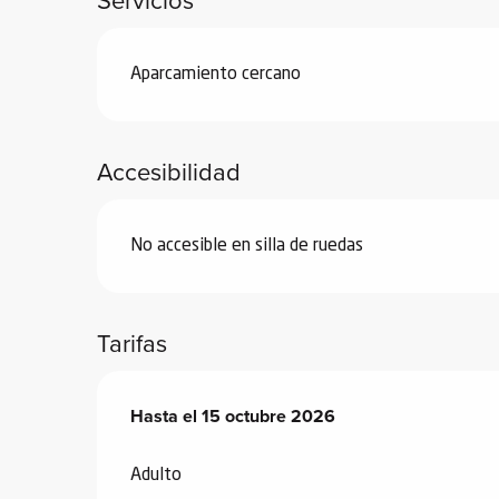
de
 de
Aparcamiento cercano
y
ñía
l y
Accesibilidad
onante
as de
No accesible en silla de ruedas
ub-
lub-
Kite
Tarifas
rías
e su
Desde
Hasta el
25 abril 2026
15 octubre 2026
hasta
15 octubre 2026
al
orte a
Adulto