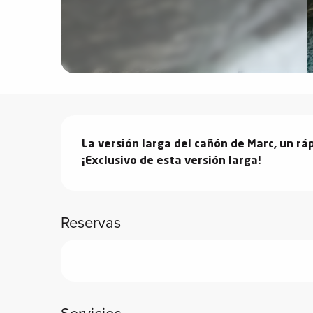
vidades
erno
Descripción
alpino
í de
La versión larga del cañón de Marc, un rá
ía
¡Exclusivo de esta versión larga!
o
Reservas
tas de
-
a
a
-
gliss-
Servicios