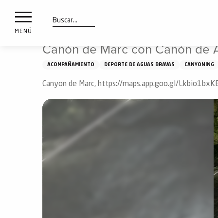
a
IONES
Aller
Inicio
Qué ver y hacer
Cañón de Marc con Cañón de Ad
au
les
contenu
Buscar
MENÚ
principal
Cañón de Marc con Cañón de 
ones
uí
ACOMPAÑAMIENTO
DEPORTE DE AGUAS BRAVAS
CANYONING
aciones
o
Canyon de Marc, https://maps.app.goo.gl/Lkbio1b
Info
route
Webcams