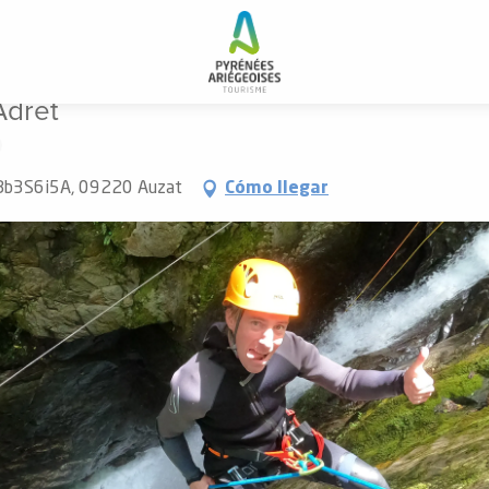
ret
Adret
xKBb3S6i5A, 09220 Auzat
Cómo llegar