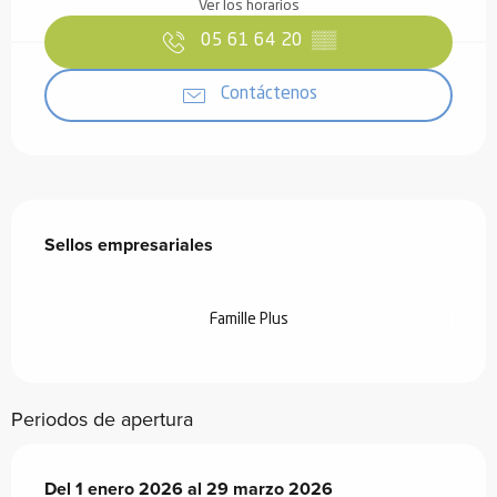
Ver los horarios
05 61 64 20
▒▒
Contáctenos
Oferta de prestaciones
Sellos empresariales
Sellos empresariales
Famille Plus
Periodos de apertura
Del
Del
1 enero 2026
1 enero 2026
al
al
29 marzo 2026
29 marzo 2026