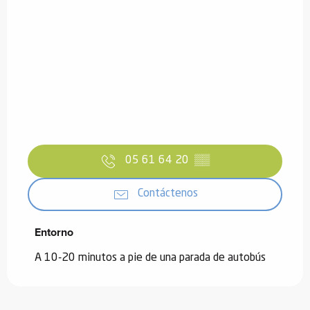
05 61 64 20
▒▒
Contáctenos
Entorno
Entorno
A 10-20 minutos a pie de una parada de autobús