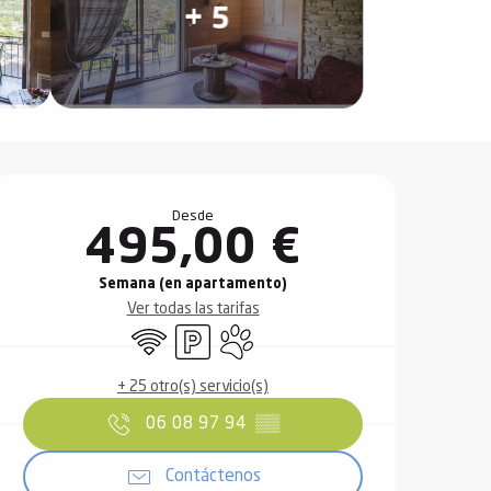
+ 5
Horarios y datos de contact
Desde
495,00 €
Semana (en apartamento)
Ver todas las tarifas
Wifi
Aparcamiento
Se aceptan animales
+ 25 otro(s) servicio(s)
06 08 97 94
▒▒
Contáctenos