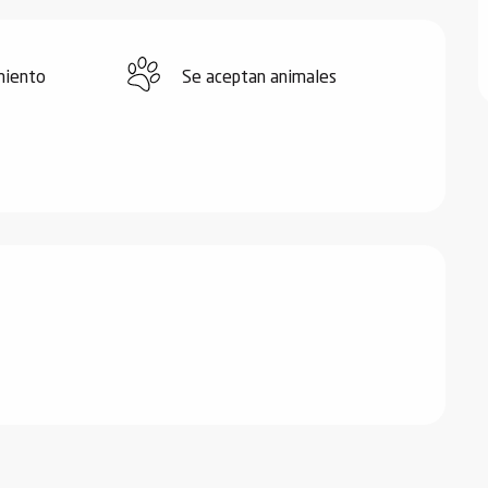
miento
Se aceptan animales
s