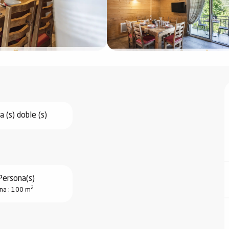
 (s) doble (s)
Persona(s)
2
na : 100 m