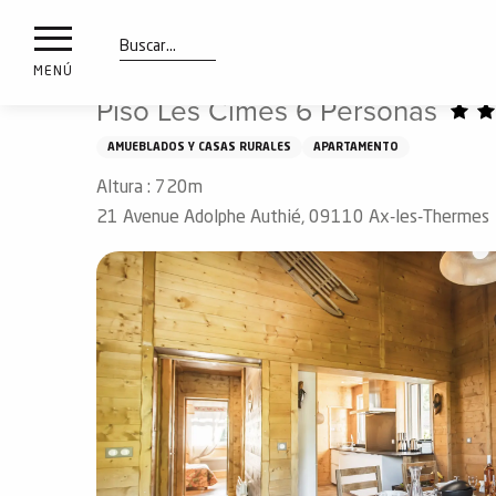
a
IONES
Aller
Inicio
Piso Les Cimes 6 Personas
au
les
contenu
Buscar
MENÚ
principal
Piso Les Cimes 6 Personas
ones
uí
AMUEBLADOS Y CASAS RURALES
APARTAMENTO
aciones
Altura : 720m
o
21 Avenue Adolphe Authié, 09110 Ax-les-Thermes
Info
route
Webcams