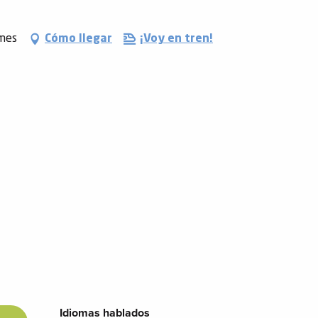
rmes
Cómo llegar
¡Voy en tren!
Idiomas hablados
Idiomas hablados