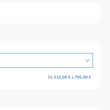
 2026
De
515,00 €
a
795,00 €
26
26