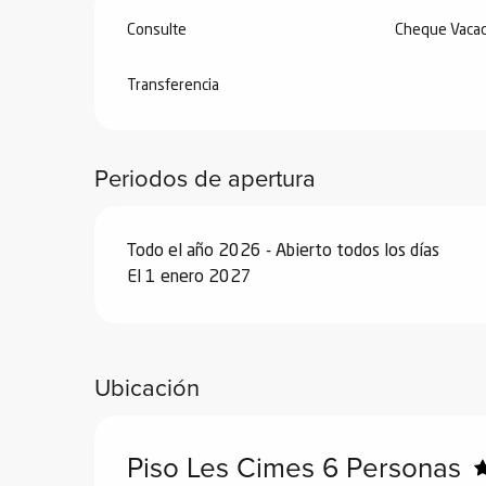
Consulte
Cheque Vacac
Desde
7 marzo 2026
hasta
3 abril 2026
Transferencia
Desde
4 abril 2026
hasta
3 julio 2026
Desde
29 agosto 2026
hasta
25 septiem
Periodos de apertura
Desde
26 septiembre 2026
hasta
18 dic
Todo el año 2026 - Abierto todos los días
El 1 enero 2027
Desde
19 diciembre 2026
hasta
1 enero
Ubicación
Piso Les Cimes 6 Personas