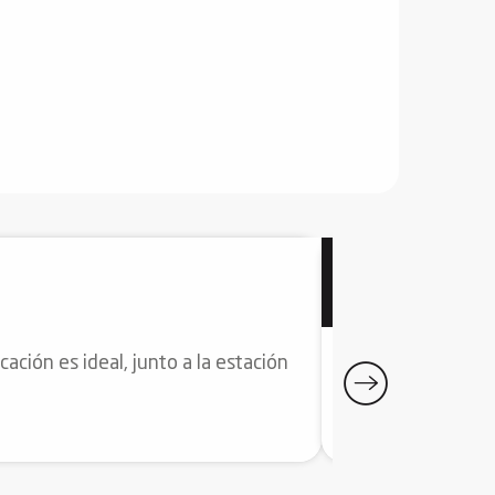
APARTAMENT
desde
415
€
cación es ideal, junto a la estación
Este piso se encue
montañas, y se be
Ax-les-Thermes