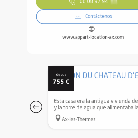
06 08 97 94
▒▒
Contáctenos
www.appart-location-ax.com
MAISON DU CHATEAU D'
desde
755
€
Esta casa era la antigua vivienda de
y la torre de agua que alimentaba las
Ax-les-Thermes