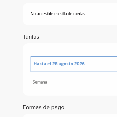
ones
No accesible en silla de ruedas
Tarifas
Hasta el
28 agosto 2026
Desde
20 diciembre 2025
hasta
2 enero
Semana
Desde
3 enero 2026
hasta
6 febrero 20
Formas de pago
Desde
7 febrero 2026
hasta
6 marzo 20