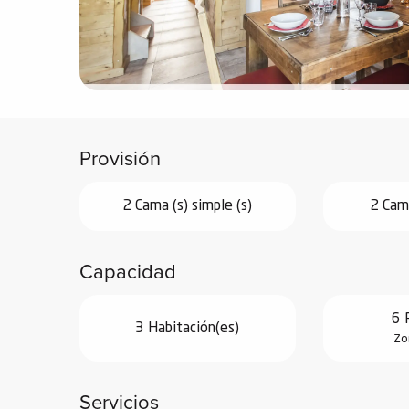
vidades
erno
Provisión
alpino
í de
2 Cama (s) simple (s)
2 Cama
ía
o
Capacidad
tas de
-
6 
a
3 Habitación(es)
Zo
a
-
Servicios
gliss-