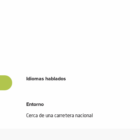
Idiomas hablados
Idiomas hablados
Entorno
Entorno
Cerca de una carretera nacional