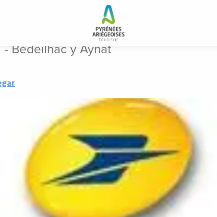
 - Bédeilhac y Aynat
egar