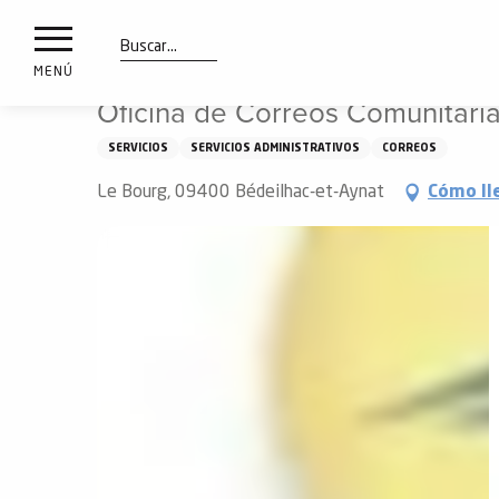
a
IONES
Aller
Inicio
Oficina de Correos Comunitaria - Bédeilhac y Aynat
au
les
contenu
Buscar
MENÚ
principal
Oficina de Correos Comunitaria
ones
uí
SERVICIOS
SERVICIOS ADMINISTRATIVOS
CORREOS
aciones
o
Le Bourg, 09400 Bédeilhac-et-Aynat
Cómo ll
Info
route
Webcams