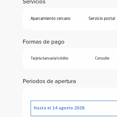
Servicios
de
 de
Aparcamiento cercano
Servicio postal
y
ñía
l y
Formas de pago
onante
as de
Tarjeta bancaria/crédito
Consulte
ub-
lub-
Kite
Periodos de apertura
rías
e su
al
orte a
Hasta el
14 agosto 2026