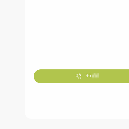
36
▒▒