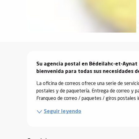
vidades
erno
Descripción
alpino
í de
Su agencia postal en Bédeilahc-et-Aynat 
ía
bienvenida para todas sus necesidades de
La oficina de correos ofrece una serie de servicio
o
postales y de paquetería. Entrega de correo y p
tas de
Franqueo de correo / paquetes / giros postales i
-
a
Seguir leyendo
a
-
gliss-