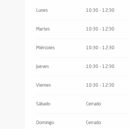
ones
Del
16 agosto 2026
al
31 octubre 2026
Lunes
10:30 - 12:30
Del
2 noviembre 2026
al
10 noviembre 
Martes
10:30 - 12:30
Del
12 noviembre 2026
al
24 diciembre
Miércoles
10:30 - 12:30
Del
26 diciembre 2026
al
31 diciembre 
Jueves
10:30 - 12:30
Viernes
10:30 - 12:30
Sábado
Cerrado
Domingo
Cerrado