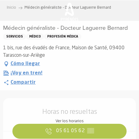
Aller
Inicio
Médecin généraliste - Docteur Laguerre Bernard
au
contenu
Médecin généraliste - Docteur Laguerre Bernard
principal
SERVICIOS
MÉDICO
PROFESIÓN MÉDICA
1 bis, rue des évadés de France, Maison de Santé, 09400
Tarascon-sur-Ariège
Cómo llegar
¡Voy en tren!
Compartir
Horarios y datos de contacto
Horas no resueltas
Ver los horarios
05 61 05 62
▒▒