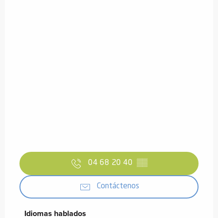
04 68 20 40
▒▒
Contáctenos
Idiomas hablados
Idiomas hablados