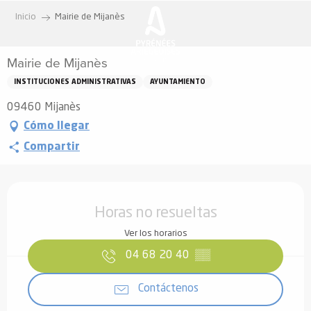
Aller
Inicio
Mairie de Mijanès
au
contenu
Mairie de Mijanès
principal
INSTITUCIONES ADMINISTRATIVAS
AYUNTAMIENTO
09460 Mijanès
Cómo llegar
Compartir
Horarios y datos de contacto
Horas no resueltas
Ver los horarios
04 68 20 40
▒▒
Contáctenos