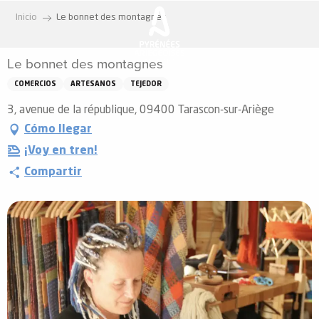
Aller
Inicio
Le bonnet des montagnes
au
contenu
Le bonnet des montagnes
principal
COMERCIOS
ARTESANOS
TEJEDOR
3, avenue de la république, 09400 Tarascon-sur-Ariège
Cómo llegar
¡Voy en tren!
Compartir