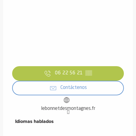
06 22 56 21
▒▒
Contáctenos
lebonnetdesmontagnes.fr
Idiomas hablados
Idiomas hablados