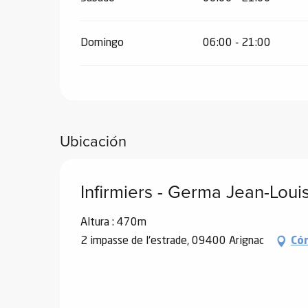
de
 de
Domingo
06:00 - 21:00
y
ñía
l y
onante
as de
Ubicación
ub-
Infirmiers - Germa Jean-Lou
lub-
Kite
rías
Altura : 470m
2 impasse de l'estrade, 09400 Arignac
Có
e su
al
orte a