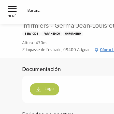
a
IONES
Aller
Inicio
Infirmiers - Germa Jean-Louis et Germa Marie
au
les
contenu
Buscar
MENÚ
principal
Infirmiers - Germa Jean-Louis 
ones
uí
SERVICIOS
PARAMÉDICO
ENFERMERO
aciones
Altura : 470m
o
2 impasse de l'estrade, 09400 Arignac
Cómo l
Info
route
Documentación
Webcams
Logo