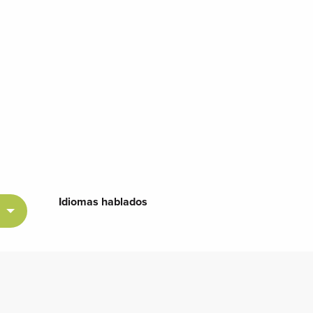
Idiomas hablados
Idiomas hablados