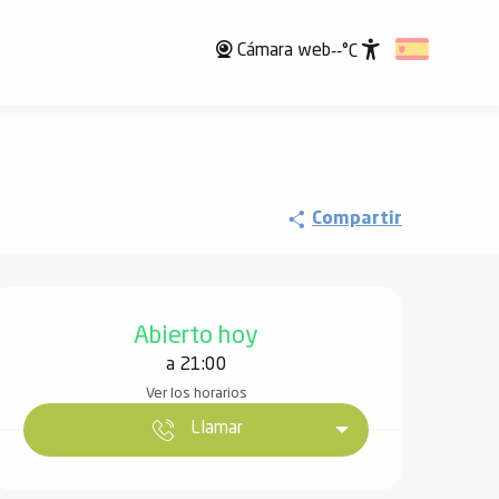
Cámara web
--°C
Accessibili
Compartir
Horarios y datos de contact
Abierto hoy
a 21:00
Ver los horarios
Llamar