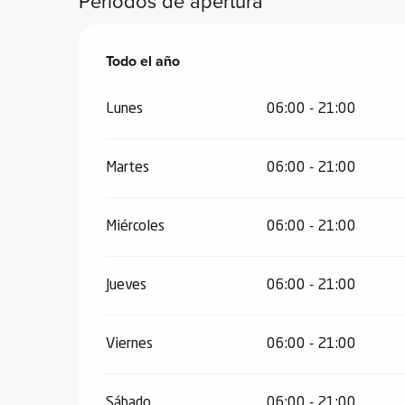
Periodos de apertura
Todo el año
Todo el año
vidades
Lunes
06:00 - 21:00
erno
alpino
Martes
06:00 - 21:00
í de
ía
Miércoles
06:00 - 21:00
o
tas de
Jueves
06:00 - 21:00
-
a
a
Viernes
06:00 - 21:00
-
gliss-
Sábado
06:00 - 21:00