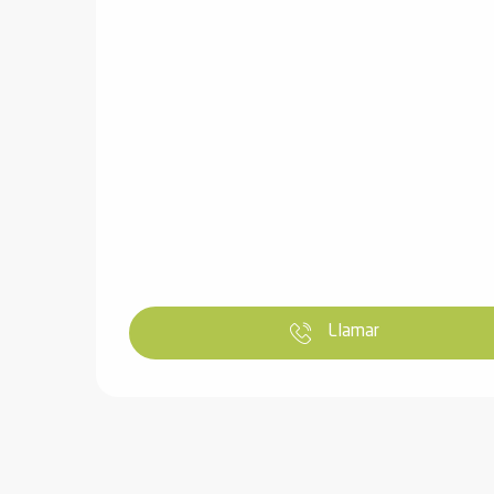
ones
Llamar