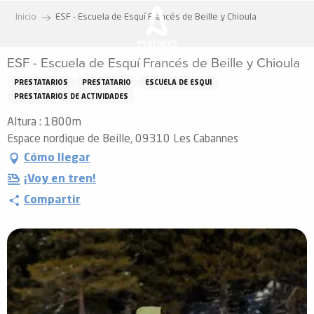
Aller
Inicio
ESF - Escuela de Esquí Francés de Beille y Chioula
au
contenu
ESF - Escuela de Esquí Francés de Beille y Chioula
principal
PRESTATARIOS
PRESTATARIO
ESCUELA DE ESQUI
PRESTATARIOS DE ACTIVIDADES
Altura : 1800m
Espace nordique de Beille, 09310 Les Cabannes
Cómo llegar
¡Voy en tren!
Compartir