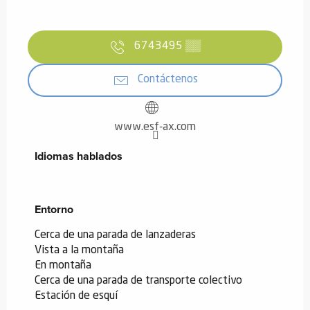
6743495
▒▒
Contáctenos
www.esf-ax.com
Idiomas hablados
Idiomas hablados
Entorno
Entorno
Cerca de una parada de lanzaderas
Vista a la montaña
En montaña
Cerca de una parada de transporte colectivo
Estación de esquí