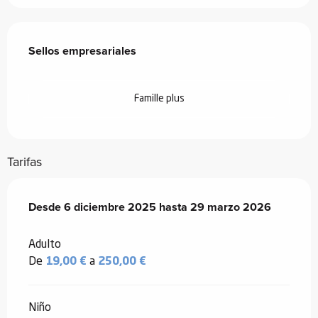
Oferta de prestaciones
Sellos empresariales
Sellos empresariales
Famille plus
Tarifas
Desde
Desde
6 diciembre 2025
6 diciembre 2025
hasta
hasta
29 marzo 2026
29 marzo 2026
Adulto
De
19,00 €
a
250,00 €
Niño