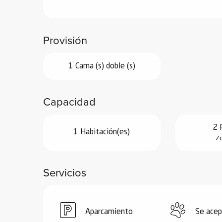
de
 de
Provisión
y
ñía
1 Cama (s) doble (s)
l y
onante
as de
Capacidad
ub-
2 
1 Habitación(es)
lub-
Zo
Kite
rías
Servicios
e su
al
orte a
Aparcamiento
Se acep