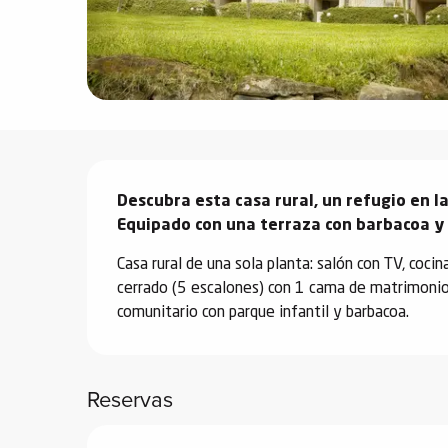
vidades
erno
Descripción
alpino
Descubra esta casa rural, un refugio en l
í de
Equipado con una terraza con barbacoa y 
ía
Casa rural de una sola planta: salón con TV, coci
o
cerrado (5 escalones) con 1 cama de matrimonio.
tas de
comunitario con parque infantil y barbacoa.
-
a
a
Reservas
-
gliss-