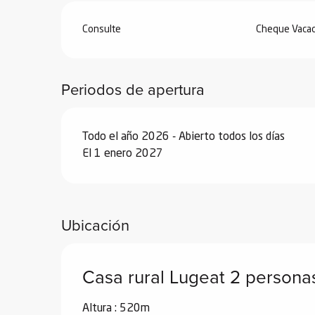
Consulte
Cheque Vacac
Desde
29 agosto 2026
hasta
25 septiem
Desde
26 septiembre 2026
hasta
18 dic
Periodos de apertura
Desde
19 diciembre 2026
hasta
1 enero
Todo el año 2026 - Abierto todos los días
El 1 enero 2027
Ubicación
Casa rural Lugeat 2 persona
Altura : 520m