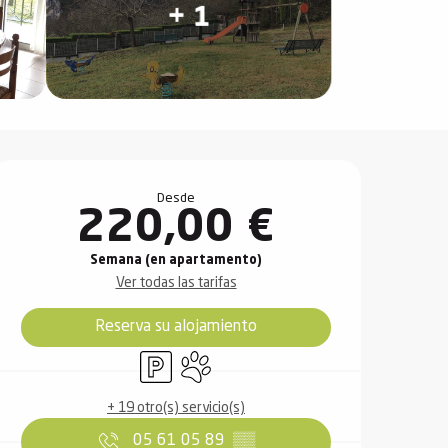
+ 1
Horarios y datos de contact
Desde
220,00 €
Semana (en apartamento)
Ver todas las tarifas
Reserva su alojamiento
Aparcamiento
Se aceptan animales
+ 19 otro(s) servicio(s)
05 61 05 89
▒▒