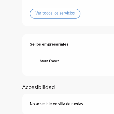
ones
Ver todos los servicios
Oferta de prestacione
Sellos empresariales
Sellos empresariales
Atout France
Accesibilidad
No accesible en silla de ruedas