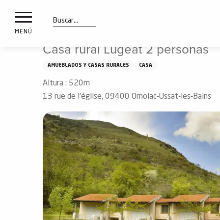
a
IONES
Aller
Inicio
Casa rural Lugeat 2 personas
au
les
contenu
Buscar
MENÚ
principal
Casa rural Lugeat 2 personas
ones
uí
AMUEBLADOS Y CASAS RURALES
CASA
aciones
Altura : 520m
o
13 rue de l'église, 09400 Ornolac-Ussat-les-Bains
Info
route
Webcams