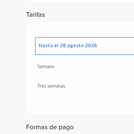
Tarifas
Hasta el
28 agosto 2026
Desde
20 diciembre 2025
hasta
2 enero
Semana
Desde
3 enero 2026
hasta
6 febrero 20
Tres semanas
Desde
7 febrero 2026
hasta
6 marzo 20
Desde
7 marzo 2026
hasta
3 abril 2026
Formas de pago
Desde
4 abril 2026
hasta
3 julio 2026