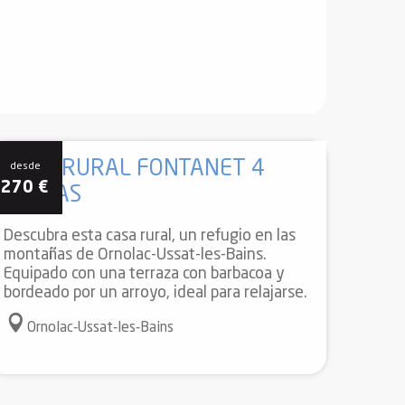
CASA RURAL FONTANET 4
desde
270
€
PLAZAS
Descubra esta casa rural, un refugio en las
montañas de Ornolac-Ussat-les-Bains.
Equipado con una terraza con barbacoa y
bordeado por un arroyo, ideal para relajarse.
Ornolac-Ussat-les-Bains