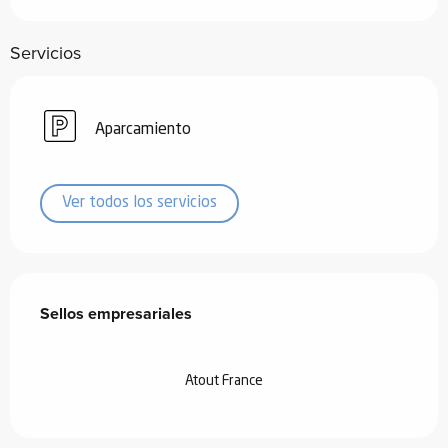
Servicios
Aparcamiento
Ver todos los servicios
Oferta de prestaciones
Sellos empresariales
Sellos empresariales
Atout France