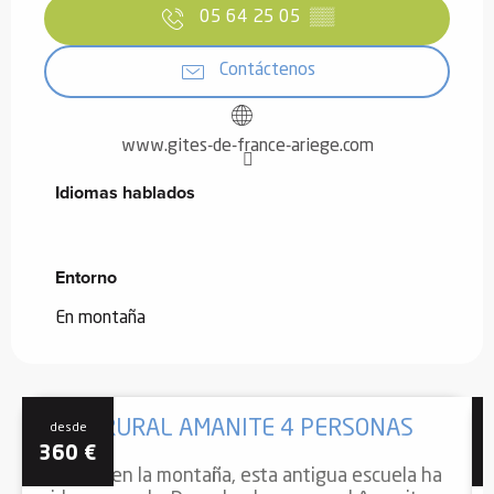
05 64 25 05
▒▒
Contáctenos
www.gites-de-france-ariege.com
Idiomas hablados
Idiomas hablados
Entorno
Entorno
En montaña
CASA RURAL AMANITE 4 PERSONAS
desde
360
€
Situada en la montaña, esta antigua escuela ha