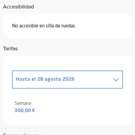
Accesibilidad
No accesible en silla de ruedas
Tarifas
Hasta el
28 agosto 2026
Desde
4 abril 2026
hasta
3 julio 2026
Semana
300,00 €
Desde
29 agosto 2026
hasta
25
septiembre 2026
Desde
26 septiembre 2026
hasta
18
diciembre 2026