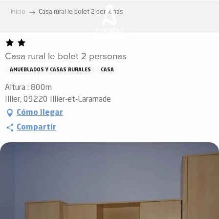
Aller
Inicio
Casa rural le bolet 2 personas
au
contenu
principal
Casa rural le bolet 2 personas
AMUEBLADOS Y CASAS RURALES
CASA
Altura : 800m
Illier, 09220 Illier-et-Laramade
Cómo llegar
Compartir