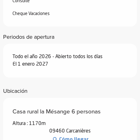
Consulte
Desde
29 agosto 2026
hasta
25
septiembre 2026
Cheque Vacaciones
Desde
26 septiembre 2026
hasta
18
diciembre 2026
Periodos de apertura
Desde
19 diciembre 2026
hasta
1
enero 2027
Todo el año 2026 - Abierto todos los días
El 1 enero 2027
Ubicación
Casa rural la Mésange 6 personas
Altura : 1170m
09460 Carcanières
Cómo llegar