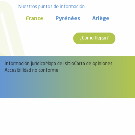
Nuestros puntos de información
France
Pyrénées
Ariège
¿Cómo llegar?
Información jurídica
Mapa del sitio
Carta de opiniones
Accesibilidad no conforme