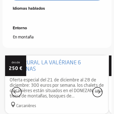
Idiomas hablados
Idiomas hablados
Entorno
Entorno
En montaña
CASA RURAL LA VALÉRIANE 6
desde
250
€
PERSONAS
Oferta especial del 21 de diciembre al 28 de
diciembre: 300 euros por semana. los chalets de
carcanières están situados en el DONEZAN, una
tierra de montañas, bosques de...
Carcanières