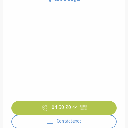
04 68 20 44
▒▒
Contáctenos