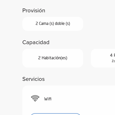
de
Provisión
 de
y
2 Cama (s) doble (s)
ñía
l y
Capacidad
onante
as de
4 
2 Habitación(es)
Zo
ub-
lub-
Kite
Servicios
rías
e su
al
Wifi
orte a