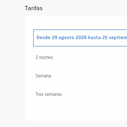
Tarifas
Desde
29 agosto 2026
hasta
25 septiem
Desde
7 marzo 2026
hasta
3 abril 2026
2 noches
Desde
4 abril 2026
hasta
3 julio 2026
Semana
Desde
26 septiembre 2026
hasta
18 dic
Tres semanas