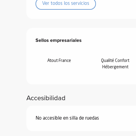
ones
Ver todos los servicios
Oferta de prestacione
Sellos empresariales
Sellos empresariales
Atout France
Qualité Confort
Hébergement
Accesibilidad
No accesible en silla de ruedas