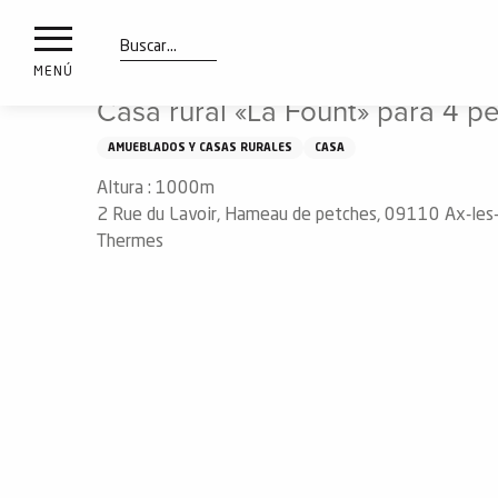
a
IONES
Aller
Inicio
Casa rural «La Fount» para 4 personas
au
les
contenu
Buscar
MENÚ
principal
Casa rural «La Fount» para 4 p
ones
uí
AMUEBLADOS Y CASAS RURALES
CASA
aciones
Altura : 1000m
o
2 Rue du Lavoir, Hameau de petches, 09110 Ax-les
Thermes
Info
route
Webcams