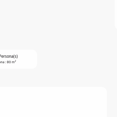
Persona(s)
2
na : 80 m