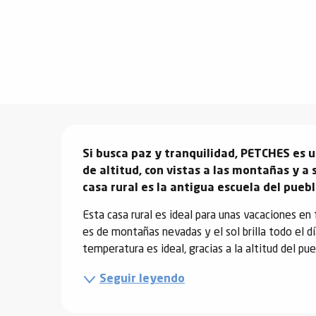
vidades
erno
alpino
Descripción
í de
Si busca paz y tranquilidad, PETCHES es
ía
de altitud, con vistas a las montañas y a 
casa rural es la antigua escuela del puebl
o
Esta casa rural es ideal para unas vacaciones en f
tas de
es de montañas nevadas y el sol brilla todo el día
-
temperatura es ideal, gracias a la altitud del pueb
a
a
Seguir leyendo
-
gliss-