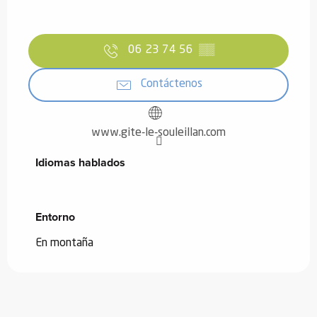
06 23 74 56
▒▒
Contáctenos
www.gite-le-souleillan.com
Idiomas hablados
Idiomas hablados
Entorno
Entorno
En montaña