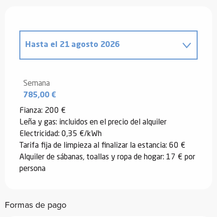
Hasta el
21 agosto 2026
Desde
25 abril 2026
hasta
26 junio
2026
Semana
785,00 €
Desde
27 junio 2026
hasta
3 julio
2026
Fianza: 200 €
Leña y gas: incluidos en el precio del alquiler
Desde
22 agosto 2026
hasta
28
agosto 2026
Electricidad: 0,35 €/kWh
Tarifa fija de limpieza al finalizar la estancia: 60 €
Desde
29 agosto 2026
hasta
3
Alquiler de sábanas, toallas y ropa de hogar: 17 € por
octubre 2026
persona
Formas de pago