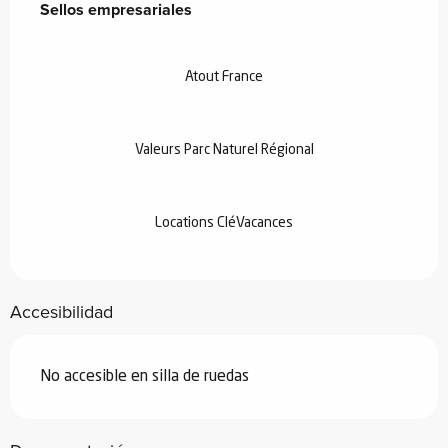
Sellos empresariales
Sellos empresariales
Atout France
Valeurs Parc Naturel Régional
Locations CléVacances
Accesibilidad
No accesible en silla de ruedas