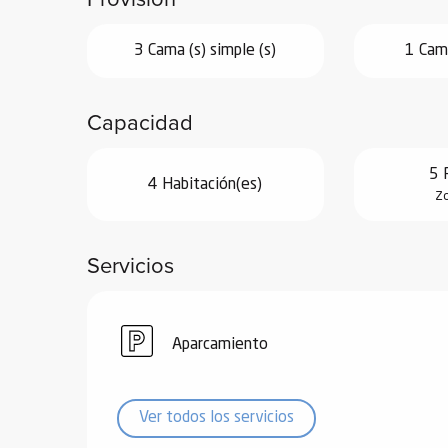
de
3 Cama (s) simple (s)
1 Cama
 de
y
ñía
Capacidad
l y
onante
5 
4 Habitación(es)
as de
Zo
ub-
Servicios
lub-
Kite
rías
Aparcamiento
e su
al
orte a
Ver todos los servicios