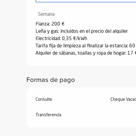
Desde
25 abril 2026
hasta
26 junio 202
Semana
Fianza: 200 €
Desde
27 junio 2026
hasta
3 julio 2026
Leña y gas: incluidos en el precio del alquiler
Electricidad: 0,35 €/kWh
Tarifa fija de limpieza al finalizar la estancia: 60
Desde
22 agosto 2026
hasta
28 agosto 
Alquiler de sábanas, toallas y ropa de hogar: 17
Desde
29 agosto 2026
hasta
3 octubre 
Formas de pago
Consulte
Cheque Vacac
Transferencia