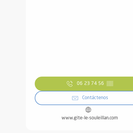
06 23 74 56
▒▒
Contáctenos
www.gite-le-souleillan.com