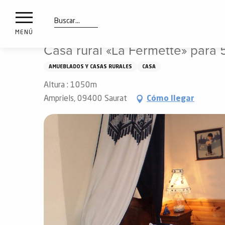
a
IONES
Aller
Inicio
Casa rural «La Fermette» para 5 personas
au
les
contenu
Buscar
MENÚ
principal
Casa rural «La Fermette» para 
ones
uí
AMUEBLADOS Y CASAS RURALES
CASA
aciones
Altura : 1050m
o
Ampriels, 09400 Saurat
Cómo llegar
Info
route
Webcams