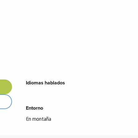
Idiomas hablados
Idiomas hablados
Entorno
Entorno
En montaña