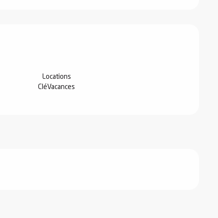
s
Locations
CléVacances