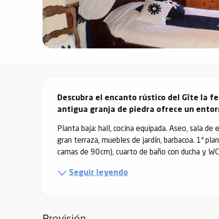
vidades
erno
Descripción
alpino
Descubra el encanto rústico del Gîte la f
í de
antigua granja de piedra ofrece un entorn
ía
Planta baja: hall, cocina equipada. Aseo, sala de
o
gran terraza, muebles de jardín, barbacoa. 1ª pl
tas de
camas de 90cm), cuarto de baño con ducha y WC. 2
-
Seguir leyendo
a
a
-
gliss-
Provisión