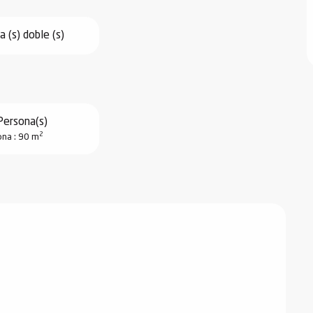
 (s) doble (s)
Persona(s)
2
na : 90 m