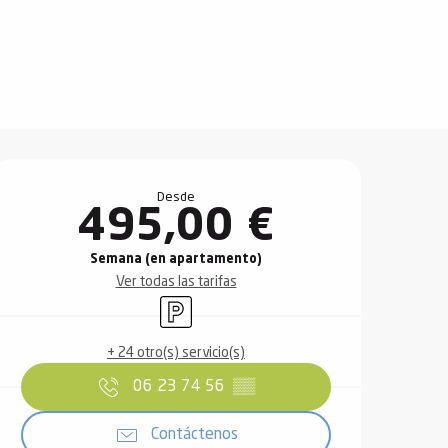
Horarios y datos de contact
Desde
495,00 €
Semana (en apartamento)
Ver todas las tarifas
Aparcamiento
+ 24 otro(s) servicio(s)
06 23 74 56
▒▒
Contáctenos