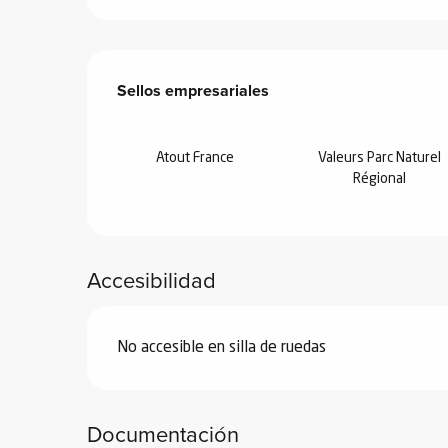
ones
Oferta de prestacione
Sellos empresariales
Sellos empresariales
Atout France
Valeurs Parc Naturel
Régional
Accesibilidad
No accesible en silla de ruedas
Documentación