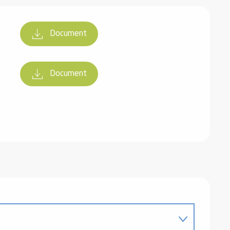
Document
Document