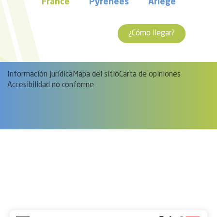
France
Pyrénées
Ariège
¿Cómo llegar?
Información jurídica
Mapa del sitio
Carta de opiniones
Accesibilidad no conforme