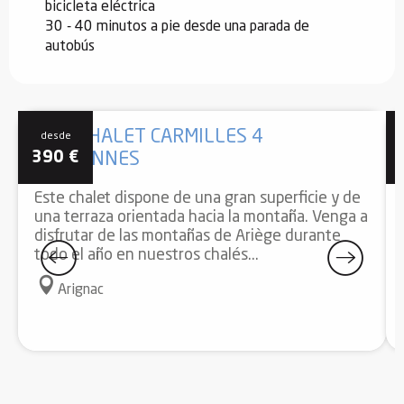
bicicleta eléctrica
30 - 40 minutos a pie desde una parada de
autobús
GÎTE CHALET CARMILLES 4
desde
390
€
PERSONNES
Este chalet dispone de una gran superficie y de
una terraza orientada hacia la montaña. Venga a
disfrutar de las montañas de Ariège durante
todo el año en nuestros chalés...
Arignac