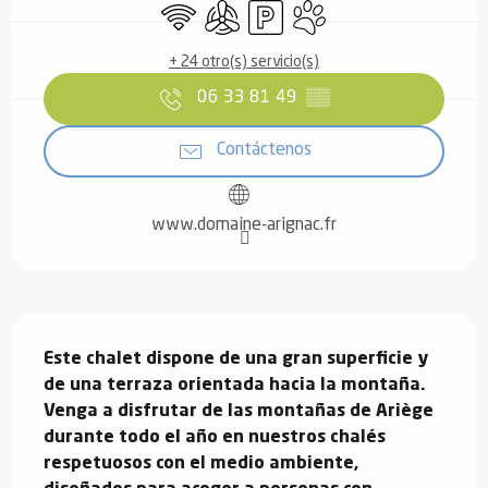
Wifi
Aire Acondicionado
Aparcamiento
Se aceptan animales
+ 24 otro(s) servicio(s)
06 33 81 49
▒▒
Contáctenos
www.domaine-arignac.fr
Descripción
Este chalet dispone de una gran superficie y 
de una terraza orientada hacia la montaña. 
Venga a disfrutar de las montañas de Ariège 
durante todo el año en nuestros chalés 
respetuosos con el medio ambiente, 