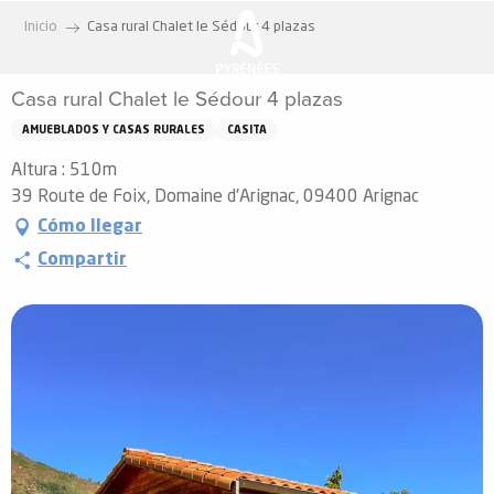
Aller
Inicio
Casa rural Chalet le Sédour 4 plazas
au
contenu
Casa rural Chalet le Sédour 4 plazas
principal
AMUEBLADOS Y CASAS RURALES
CASITA
Altura : 510m
39 Route de Foix, Domaine d'Arignac, 09400 Arignac
Cómo llegar
Compartir