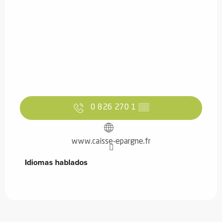
0 826 270 1
▒▒
www.caisse-epargne.fr
Idiomas hablados
Idiomas hablados