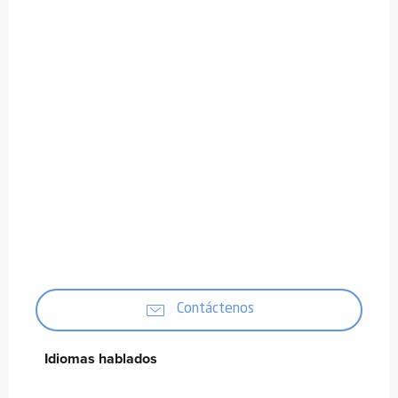
Contáctenos
Idiomas hablados
Idiomas hablados