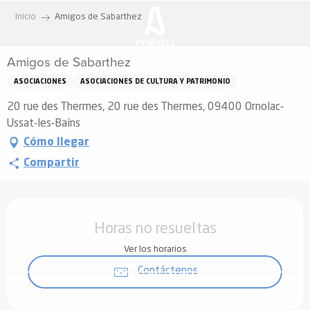
Aller
Inicio
Amigos de Sabarthez
au
contenu
Amigos de Sabarthez
principal
ASOCIACIONES
ASOCIACIONES DE CULTURA Y PATRIMONIO
20 rue des Thermes, 20 rue des Thermes, 09400 Ornolac-
Ussat-les-Bains
Cómo llegar
Compartir
Horarios y datos de contacto
Horas no resueltas
Ver los horarios
Contáctenos