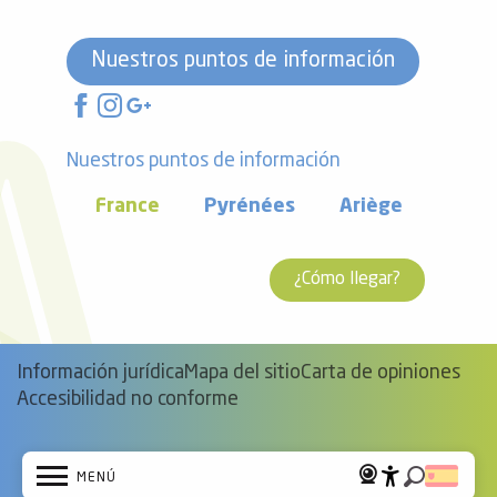
Nuestros puntos de información
Nuestros puntos de información
France
Pyrénées
Ariège
¿Cómo llegar?
Información jurídica
Mapa del sitio
Carta de opiniones
Accesibilidad no conforme
MENÚ