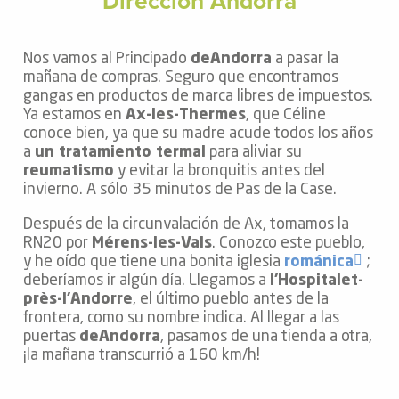
Dirección Andorra
Nos vamos al Principado
deAndorra
a pasar la
mañana de compras. Seguro que encontramos
gangas en productos de marca libres de impuestos.
Ya estamos en
Ax-les-Thermes
, que Céline
conoce bien, ya que su madre acude todos los años
a
un tratamiento termal
para aliviar su
reumatismo
y evitar la bronquitis antes del
invierno. A sólo 35 minutos de Pas de la Case.
Después de la circunvalación de Ax, tomamos la
RN20 por
Mérens-les-Vals
. Conozco este pueblo,
y he oído que tiene una bonita iglesia
románica
;
deberíamos ir algún día. Llegamos a
l’Hospitalet-
près-l’Andorre
, el último pueblo antes de la
frontera, como su nombre indica. Al llegar a las
puertas
deAndorra
, pasamos de una tienda a otra,
¡la mañana transcurrió a 160 km/h!