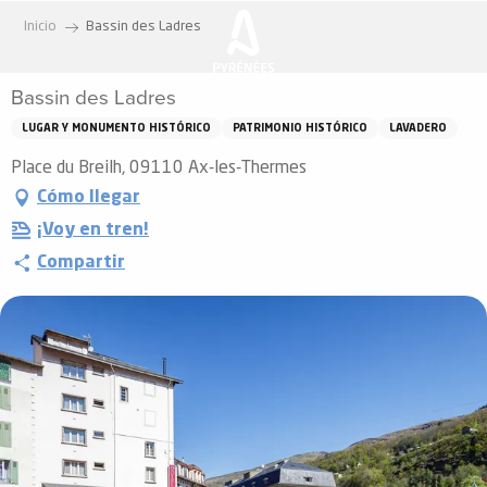
Aller
Inicio
Bassin des Ladres
au
contenu
Bassin des Ladres
principal
LUGAR Y MONUMENTO HISTÓRICO
PATRIMONIO HISTÓRICO
LAVADERO
Place du Breilh, 09110 Ax-les-Thermes
Cómo llegar
¡Voy en tren!
Compartir