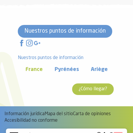
Nuestros puntos de información
Nuestros puntos de información
France
Pyrénées
Ariège
¿Cómo llegar?
Información jurídica
Mapa del sitio
Carta de opiniones
Accesibilidad no conforme