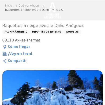
Aller
Inicio
Qué ver y hacer
au
Raquettes à neige avec le Dahu Ariégeois
contenu
principal
Raquettes à neige avec le Dahu Ariégeois
ACOMPAÑAMIENTO
DEPORTES DE INVIERNO
RAQUETAS
09110 Ax-les-Thermes
Cómo llegar
¡Voy en tren!
Compartir