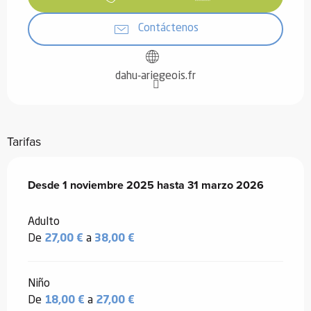
Contáctenos
dahu-ariegeois.fr
Tarifas
Desde
Desde
1 noviembre 2025
1 noviembre 2025
hasta
hasta
31 marzo 2026
31 marzo 2026
Adulto
De
27,00 €
a
38,00 €
Niño
De
18,00 €
a
27,00 €