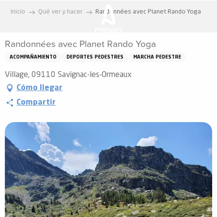
Aller
Inicio
Qué ver y hacer
Randonnées avec Planet Rando Yoga
au
contenu
Randonnées avec Planet Rando Yoga
principal
ACOMPAÑAMIENTO
DEPORTES PEDESTRES
MARCHA PEDESTRE
Village, 09110 Savignac-les-Ormeaux
Cómo llegar
Compartir